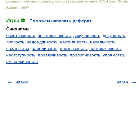
Большой толковый словарь русских существительных. АСТ-Пресс Книга
.
Бабенко
.
2009
.
Игры ⚽
Поможем написать реферат
Синонимы
:
безотвязность
,
безотвязчивость
,
докучливость
,
докучность
,
липкость
,
надоедливость
,
назойливость
,
нахальность
,
нахальство
,
наянливость
,
неотвязность
,
неотвязчивость
,
неотступность
,
привязчивость
,
прилипчивость
,
упрямство
,
экспансивность
навык
наган